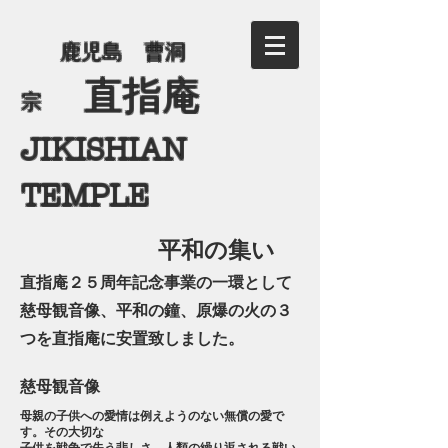
​
鹿児島 曹洞
直指庵
宗
JIKISHIAN
TEMPLE
平和の集い
直指庵２５周年記念事業の一環として
慈母観音像、平和の鐘、原爆の火の３
つを
直指庵に安置致しました。
慈母観音像
母親の子供への愛情は例えようのない無償の愛で
す。その大切な