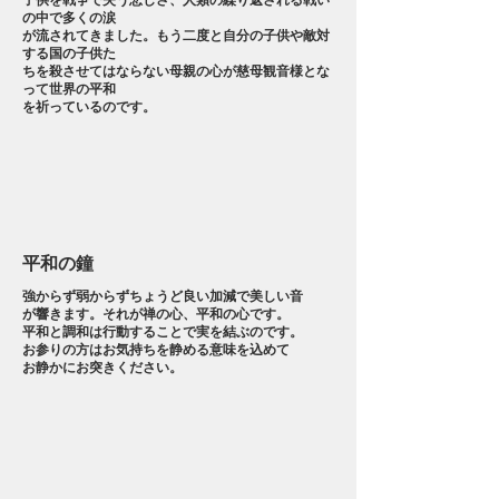
子供を戦争で失う悲しさ、人類の繰り返される戦い
の中で多くの涙
が流されてきました。もう二度と自分の子供や敵対
する国の子供た
ちを殺させてはならない母親の心が慈母観音様とな
って世界の平和
​を祈っているのです。
平和の鐘
強からず弱からずちょうど良い加減で美しい音
が響きます。それが禅の心、平和の心です。
平和と調和は行動することで実を結ぶのです。
お参りの方はお気持ちを静める意味を込めて
お静かにお突きください。