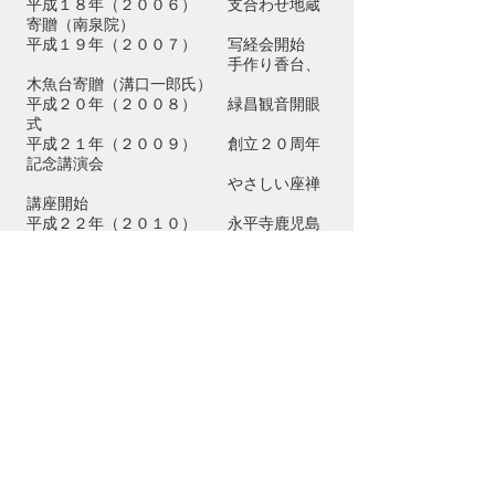
平成１８年（２００６） 支合わせ地蔵
寄贈（南泉院）
平成１９年（２００７） 写経
会開始
手作り香台、
木魚台寄贈（溝口一郎氏）
平成２０年（２００８） 緑昌観音開眼
式
平成２１年（２００９） 創立２０周年
記念講演会
やさしい座禅
講座開始
平成２２年（２０１０） 永平寺鹿児島
出張所紹隆寺監寺拝命
平成２３年（２０１１） 生き活き人生
サロン開始
平成２４年（２０１２） 円ブリオ勉強
会開始
平成２７年（２０１５） 紹隆寺監寺乞
暇
２５周年記念
行事行事
（映画とシンポジウ
ム、
祝賀会、東日
本大震災復興支援旅行、平和の集
い）