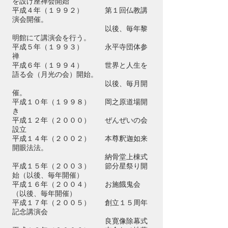
を設け座禅会開始
平成４年（１９９２） 第１回仏教講
演会開催。
以後、毎年黎
明館にて
講演会を行う。
平成５年（１９９３） 永平寺団体参
禅
平成６年（１９９４） 世界と人生を
語る会（月光の会）開始。
以後、毎月開
催。
平成１０年（１９９８） 岡之原道場開
き
平成１２年（２０００） ぜんぜいの会
設立
平成１４年（２００２） 本尊釈迦如来
開眼法法。
納骨堂上棟式
平成１５年（２００３） 節分星
祭り開
始（以後、毎年開催）
平成１６年（２００４） お施餓鬼会
（以後、毎年開催）
平成１７年（２００５） 創立１５周年
記念講演会
良寛像除幕式