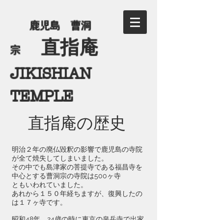
​
鹿児島 曹洞
直指庵
宗
JIKISHIAN
TEMPLE
​
直指庵の歴史
明治２年の廃仏毀釈の影響で鹿児島の寺院
が全て焼失してしまいました。
その中でも島津家の菩提寺である福昌寺を
中心とする曹洞宗の寺院は500ヶ寺
ともいわれていました。
あれから１５０年経ちますが、復興したの
は１７ヶ寺です。
昭和48年、24歳の時に東京の泉岳寺で出家