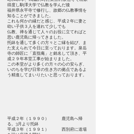
得度し駒澤大学で仏教を学んだ後
福井県永平寺で修行し、故郷の仏教事情を
知ることができました。
これも何かの縁だと感じ、平成２年に妻と
幼い子供３人を連れて少しでも
仏教、禅を通じて人々のお役に立てればと
思い鹿児島に帰ってきました。
托鉢を通して多くの方々とご縁を結び、ま
た支えられて今日
に至っております。
泉岳
寺の師匠に「直指庵」と銘名して頂き、平
成２９年本堂工事が始まりました。
​この本堂がより多くの方々の心の安らぎ、
いのちを学び日常の生き方の拠点であるよ
う精進してまいりたいと思っております。
平成２年（１９９０） 鹿児島へ帰
る。3月より托鉢
平成３年（１９９１） 西別府に道場