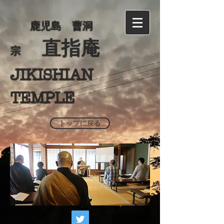
​
鹿児島 曹洞
直指庵
宗
JIKISHIAN
TEMPLE
トップに戻る